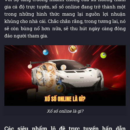
gia cá độ trực tuyến, xổ số online đang trở thành một
trong những hình thức mang lại nguồn lợi nhuận
khủng cho nhà cái. Chắc chắn rằng, trong tương lai, nó
sẽ còn bùng nổ hơn nữa, sẽ thu hút ngày càng đông
đảo người tham gia.
Xổ số online là gì?
Các siêu phẩm lô đề trực tuyến hấp dẫn