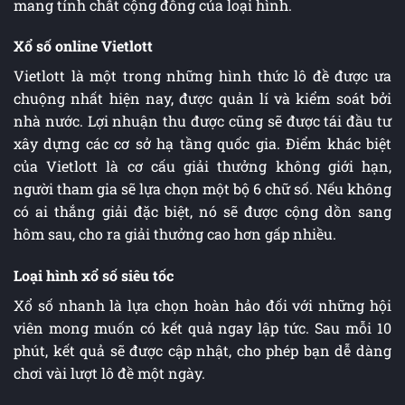
mang tính chất cộng đồng của loại hình.
Xổ số online Vietlott
Vietlott là một trong những hình thức lô đề được ưa
chuộng nhất hiện nay, được quản lí và kiểm soát bởi
nhà nước. Lợi nhuận thu được cũng sẽ được tái đầu tư
xây dựng các cơ sở hạ tầng quốc gia. Điểm khác biệt
của Vietlott là cơ cấu giải thưởng không giới hạn,
người tham gia sẽ lựa chọn một bộ 6 chữ số. Nếu không
có ai thắng giải đặc biệt, nó sẽ được cộng dồn sang
hôm sau, cho ra giải thưởng cao hơn gấp nhiều.
Loại hình xổ số siêu tốc
Xổ số nhanh là lựa chọn hoàn hảo đối với những hội
viên mong muốn có kết quả ngay lập tức. Sau mỗi 10
phút, kết quả sẽ được cập nhật, cho phép bạn dễ dàng
chơi vài lượt lô đề một ngày.