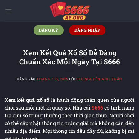
Bỏ
qua
nội
dung
ĐĂNG KÝ
ĐĂNG NHẬP
Xem Kết Quả Xổ Số Dễ Dàng
Chuẩn Xác Mỗi Ngày Tại S666
ĐĂNG VÀO
THÁNG 7 15, 2025
BỞI
CEO NGUYỄN ANH TUẤN
Xem kết quả xổ số
là hành động thân quen của người
chơi sau mỗi một kì quay số. Nhà cái
S666
có tính năng
tra cứu số trúng thưởng theo thời gian thực. Người chơi
có thể cập nhật thông tin trúng giải mà không cần đến
nhiều địa điểm. Mọi thông tin đều đầy đủ, không bị sai
sót khi tra cứu.