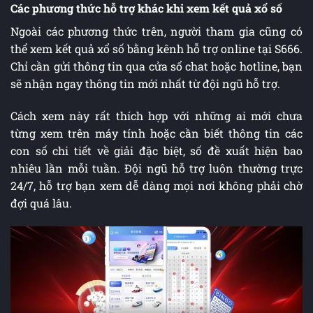
Các phương thức hỗ trợ khác khi xem kết quả xổ số
Ngoài các phương thức trên, người tham gia cũng có
thể xem kết quả xổ số bằng kênh hỗ trợ online tại S666.
Chỉ cần gửi thông tin qua cửa sổ chat hoặc hotline, bạn
sẽ nhận ngay thông tin mới nhất từ đội ngũ hỗ trợ.
Cách xem này rất thích hợp với những ai mới chưa
từng xem trên máy tính hoặc cần biết thông tin các
con số chi tiết về giải đặc biệt, số đề xuất hiện bao
nhiêu lần mỗi tuần. Đội ngũ hỗ trợ luôn thường trực
24/7, hỗ trợ bạn xem dễ dàng mọi nơi không phải chờ
đợi quá lâu.