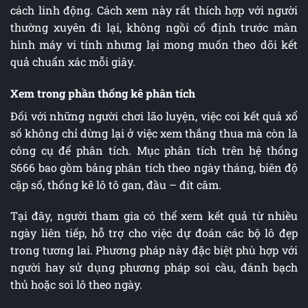
cách linh động. Cách xem này rất thích hợp với người
thường xuyên đi lại, không ngồi cố định trước màn
hình máy vi tính nhưng lại mong muốn theo dõi kết
quả chuẩn xác mỗi giây.
Xem trong phần thống kê phân tích
Đối với những người chơi lão luyện, việc coi kết quả xổ
số không chỉ dừng lại ở việc xem thắng thua mà còn là
công cụ để phân tích. Mục phân tích trên hệ thống
S666 bao gồm bảng phân tích theo ngày tháng, biên độ
cặp số, thống kê lô tô gan, đầu – đít câm.
Tại đây, người tham gia có thể xem kết quả từ nhiều
ngày liên tiếp, hỗ trợ cho việc dự đoán các bộ lô đẹp
trong tương lai. Phương pháp này đặc biệt phù hợp với
người hay sử dụng phương pháp soi cầu, đánh bạch
thủ hoặc soi lô theo ngày.