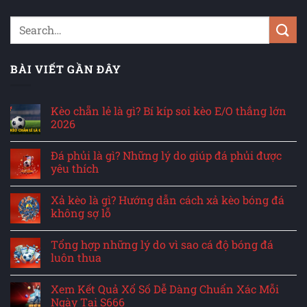
BÀI VIẾT GẦN ĐÂY
Kèo chẵn lẻ là gì? Bí kíp soi kèo E/O thắng lớn
2026
Đá phủi là gì? Những lý do giúp đá phủi được
yêu thích
Xả kèo là gì? Hướng dẫn cách xả kèo bóng đá
không sợ lỗ
Tổng hợp những lý do vì sao cá độ bóng đá
luôn thua
Xem Kết Quả Xổ Số Dễ Dàng Chuẩn Xác Mỗi
Ngày Tại S666