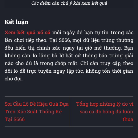
Các điểm cần chú ý khi xem kết quả
Kết luận
Xem kết quả xổ số
mỗi ngày để bạn tự tin trong các
lần chơi tiếp theo. Tại S666, mọi dữ liệu trúng thưởng
đều hiển thị chính xác ngay tại giờ mở thưởng. Bạn
không cần lo lắng bỏ lỡ bất cứ thông báo trúng giải
nào cho dù là trong chớp mắt. Chỉ cần truy cập, theo
dõi lô đề trực tuyến ngay lập tức, không tốn thời gian
chờ đợi.
Soi Cầu Lô Đề Hiệu Quả Dựa
Tổng hợp những lý do vì
Trên Xác Suất Thống Kê
sao cá độ bóng đá luôn
Tại S666
thua