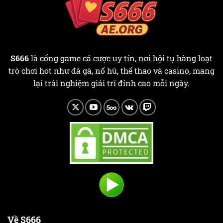
Tích
Xác
Suất
S666
là cổng game cá cược uy tín, nơi hội tụ hàng loạt
trò chơi hot như đá gà, nổ hũ, thể thao và casino, mang
lại trải nghiệm giải trí đỉnh cao mỗi ngày.
Về S666