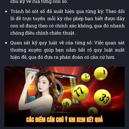
chu kỳ về của từng con số.
Tránh bỏ sót số đã xuất hiện qua từng kỳ: Theo dõi
lô đề trực tuyến mỗi kỳ cho phép bạn biết được dãy
con số đang theo có chính xác không, qua đó nhanh
chóng điều chỉnh chiến thuật.
Quan sát kỹ quy luật về của từng số: Việc quan sát
thường xuyên giúp bạn nắm bắt rõ quy luật xuất
hiện đề, qua đó đưa ra phán đoán có căn cứ hơn.