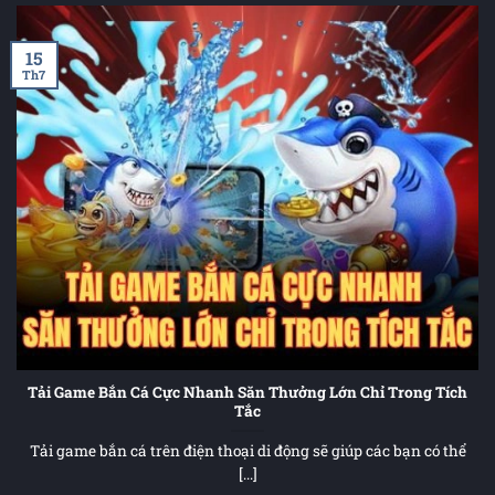
15
Th7
Tải Game Bắn Cá Cực Nhanh Săn Thưởng Lớn Chỉ
Trong Tích Tắc
Tải Game Bắn Cá Cực Nhanh Săn Thưởng Lớn Chỉ Trong Tích
Tắc
Tải game bắn cá trên điện thoại di động sẽ giúp các bạn có thể
[...]