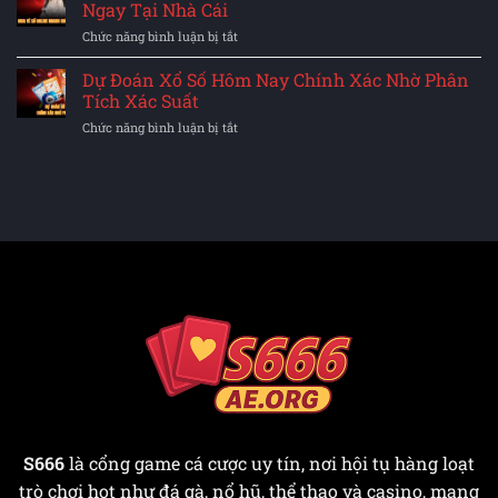
Lô
Chuẩn
Ngay Tại Nhà Cái
Đề
Xác
Chức năng bình luận bị tắt
ở
Hiệu
Mỗi
Mua
Quả
Ngày
Vé
Dự Đoán Xổ Số Hôm Nay Chính Xác Nhờ Phân
Dựa
Tại
Số
Trên
Tích Xác Suất
S666
Online
Xác
Chức năng bình luận bị tắt
ở
Nhanh
Suất
Dự
Chóng
Thống
Đoán
Thuận
Kê
Xổ
Tiện
Tại
Số
Ngay
S666
Hôm
Tại
Nay
Nhà
Chính
Cái
Xác
Nhờ
Phân
Tích
Xác
Suất
S666
là cổng game cá cược uy tín, nơi hội tụ hàng loạt
trò chơi hot như đá gà, nổ hũ, thể thao và casino, mang