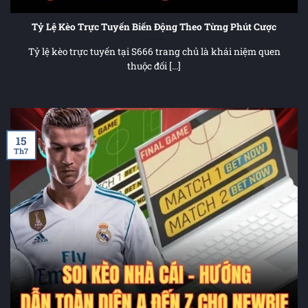
Tỷ Lệ Kèo Trực Tuyến Biến Động Theo Từng Phút Cược
Tỷ lệ kèo trực tuyến tại S666 trang chủ là khái niệm quen
thuộc đối [...]
15
Th7
Soi Kèo Nhà Cái - Hướng Dẫn Toàn Diện A Đến Z Cho