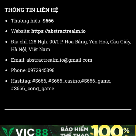
THÔNG TIN LIÊN HỆ
Thương hiệu:
S666
Website:
https://abstractrealm.io
Địa chỉ: 128 Ngh. 90/1 P. Hoa Bằng, Yên Hoà, Cầu Giấy,
Hà Nội, Việt Nam
Email:
abstractrealm.io@gmail.com
Phone: 0972945898
Hashtag: #S666, #S666_casino,#S666_game,
#S666_cong_game