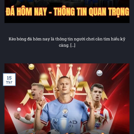
Kèo Bóng Đá Hôm Nay - Thông Tin Quan Trọng Cần
Biết
Kèo bóng đá hôm nay là thông tin người chơi cần tìm hiểu kỹ
càng. [...]
15
Th7