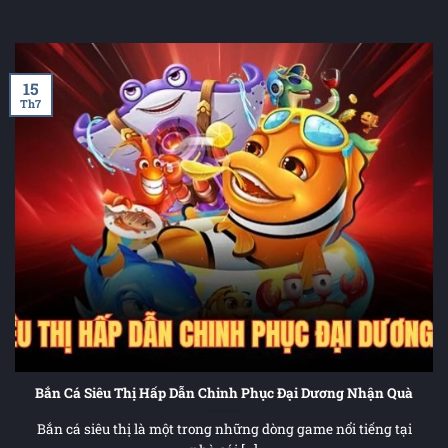
15
Th7
Bắn Cá Siêu Thị Hấp Dẫn Chinh Phục Đại Dương Nhận
Quà
Bắn Cá Siêu Thị Hấp Dẫn Chinh Phục Đại Dương Nhận Quà
Bắn cá siêu thị là một trong những dòng game nổi tiếng tại