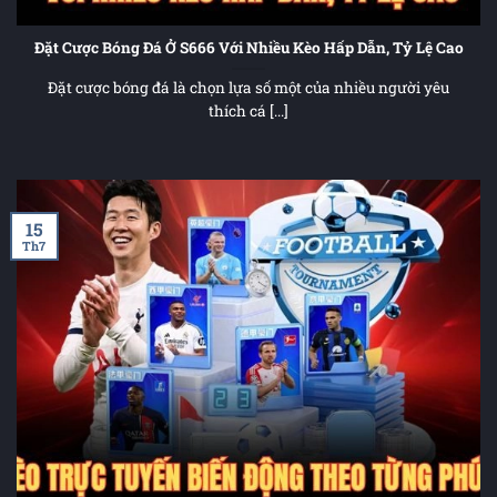
Đặt Cược Bóng Đá Ở S666 Với Nhiều Kèo Hấp Dẫn, Tỷ Lệ Cao
Đặt cược bóng đá là chọn lựa số một của nhiều người yêu
thích cá [...]
15
Th7
Tỷ Lệ Kèo Trực Tuyến Biến Động Theo Từng Phút Cược